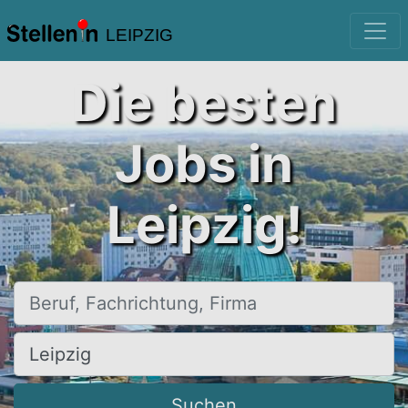
LEIPZIG
Die besten
Jobs in
Leipzig!
Beruf, Fachrichtung, Firma
Ort, Stadt
Suchen