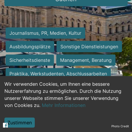
Journalismus, PR, Medien, Kultur
Ausbildungsplätze
Sonstige Dienstleistungen
Sicherheitsdienste
Management, Beratung
Praktika, Werkstudenten, Abschlussarbeiten
Wir verwenden Cookies, um Ihnen eine bessere
Personalwesen
Assistenz, Sekretariat
Nutzererfahrung zu ermöglichen. Durch die Nutzung
unserer Webseite stimmen Sie unserer Verwendung
Hilfskräfte, Aushilfs- und Nebenjobs
von Cookies zu.
Mehr Informationen
Einkauf, Logistik, Materialwirtschaft
Zustimmen
Photo Credit
Weiterbildung, Studium, duale Ausbildung