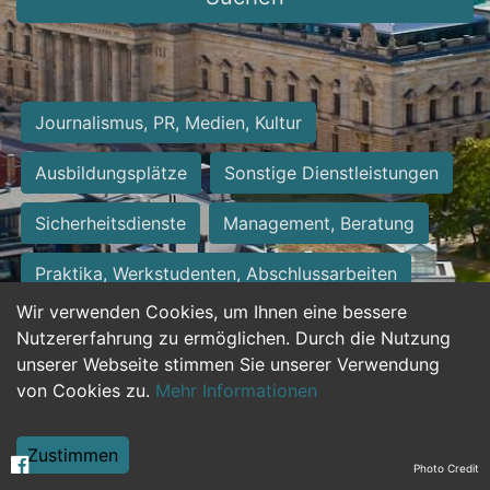
Journalismus, PR, Medien, Kultur
Ausbildungsplätze
Sonstige Dienstleistungen
Sicherheitsdienste
Management, Beratung
Praktika, Werkstudenten, Abschlussarbeiten
Wir verwenden Cookies, um Ihnen eine bessere
Personalwesen
Assistenz, Sekretariat
Nutzererfahrung zu ermöglichen. Durch die Nutzung
unserer Webseite stimmen Sie unserer Verwendung
Hilfskräfte, Aushilfs- und Nebenjobs
von Cookies zu.
Mehr Informationen
Einkauf, Logistik, Materialwirtschaft
Zustimmen
Photo Credit
Weiterbildung, Studium, duale Ausbildung