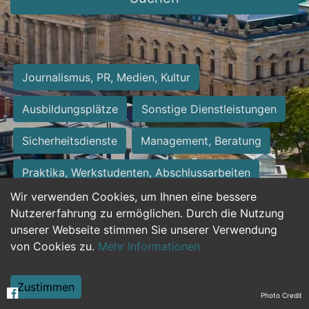
Journalismus, PR, Medien, Kultur
Ausbildungsplätze
Sonstige Dienstleistungen
Sicherheitsdienste
Management, Beratung
Praktika, Werkstudenten, Abschlussarbeiten
Wir verwenden Cookies, um Ihnen eine bessere
Personalwesen
Assistenz, Sekretariat
Nutzererfahrung zu ermöglichen. Durch die Nutzung
unserer Webseite stimmen Sie unserer Verwendung
Hilfskräfte, Aushilfs- und Nebenjobs
von Cookies zu.
Mehr Informationen
Einkauf, Logistik, Materialwirtschaft
Zustimmen
Photo Credit
Weiterbildung, Studium, duale Ausbildung