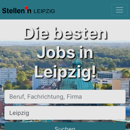
LEIPZIG
Die besten
Jobs in
Leipzig!
Beruf, Fachrichtung, Firma
Ort, Stadt
Suchen