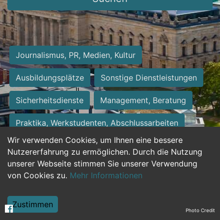
Journalismus, PR, Medien, Kultur
Ausbildungsplätze
Sonstige Dienstleistungen
Sicherheitsdienste
Management, Beratung
Praktika, Werkstudenten, Abschlussarbeiten
Wir verwenden Cookies, um Ihnen eine bessere
Personalwesen
Assistenz, Sekretariat
Nutzererfahrung zu ermöglichen. Durch die Nutzung
unserer Webseite stimmen Sie unserer Verwendung
Hilfskräfte, Aushilfs- und Nebenjobs
von Cookies zu.
Mehr Informationen
Einkauf, Logistik, Materialwirtschaft
Zustimmen
Photo Credit
Weiterbildung, Studium, duale Ausbildung