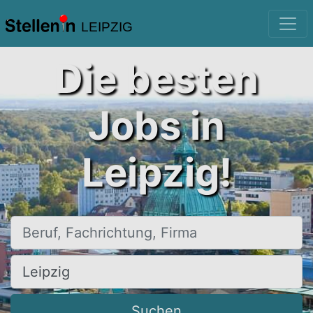
LEIPZIG
Die besten
Jobs in
Leipzig!
Beruf, Fachrichtung, Firma
Ort, Stadt
Suchen