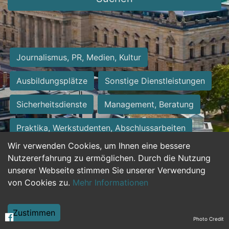
Journalismus, PR, Medien, Kultur
Ausbildungsplätze
Sonstige Dienstleistungen
Sicherheitsdienste
Management, Beratung
Praktika, Werkstudenten, Abschlussarbeiten
Wir verwenden Cookies, um Ihnen eine bessere
Personalwesen
Assistenz, Sekretariat
Nutzererfahrung zu ermöglichen. Durch die Nutzung
unserer Webseite stimmen Sie unserer Verwendung
Hilfskräfte, Aushilfs- und Nebenjobs
von Cookies zu.
Mehr Informationen
Einkauf, Logistik, Materialwirtschaft
Zustimmen
Photo Credit
Weiterbildung, Studium, duale Ausbildung