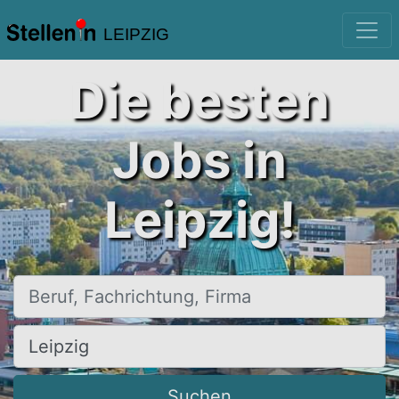
LEIPZIG
Die besten
Jobs in
Leipzig!
Beruf, Fachrichtung, Firma
Ort, Stadt
Suchen