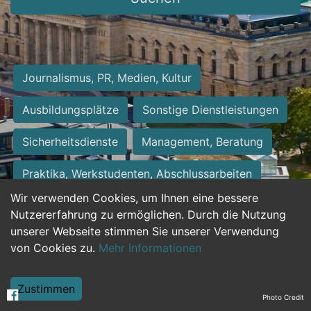
Journalismus, PR, Medien, Kultur
Ausbildungsplätze
Sonstige Dienstleistungen
Sicherheitsdienste
Management, Beratung
Praktika, Werkstudenten, Abschlussarbeiten
Wir verwenden Cookies, um Ihnen eine bessere
Personalwesen
Assistenz, Sekretariat
Nutzererfahrung zu ermöglichen. Durch die Nutzung
unserer Webseite stimmen Sie unserer Verwendung
Hilfskräfte, Aushilfs- und Nebenjobs
von Cookies zu.
Mehr Informationen
Einkauf, Logistik, Materialwirtschaft
Zustimmen
Photo Credit
Weiterbildung, Studium, duale Ausbildung