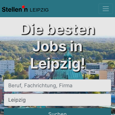
LEIPZIG
Die besten
Jobs in
Leipzig!
Beruf, Fachrichtung, Firma
Ort, Stadt
Suchen