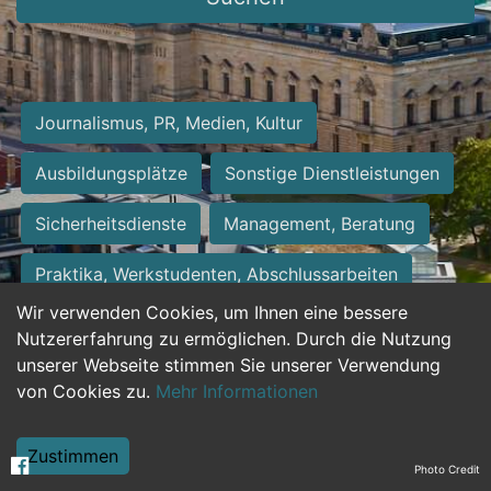
Journalismus, PR, Medien, Kultur
Ausbildungsplätze
Sonstige Dienstleistungen
Sicherheitsdienste
Management, Beratung
Praktika, Werkstudenten, Abschlussarbeiten
Wir verwenden Cookies, um Ihnen eine bessere
Personalwesen
Assistenz, Sekretariat
Nutzererfahrung zu ermöglichen. Durch die Nutzung
unserer Webseite stimmen Sie unserer Verwendung
Hilfskräfte, Aushilfs- und Nebenjobs
von Cookies zu.
Mehr Informationen
Einkauf, Logistik, Materialwirtschaft
Zustimmen
Photo Credit
Weiterbildung, Studium, duale Ausbildung