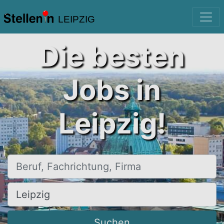
LEIPZIG
Die besten
Jobs in
Leipzig!
Beruf, Fachrichtung, Firma
Ort, Stadt
Suchen