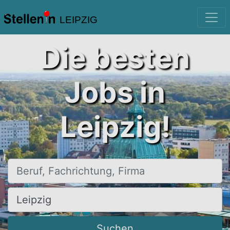
LEIPZIG
Die besten
Jobs in
Leipzig!
Beruf, Fachrichtung, Firma
Ort, Stadt
Suchen