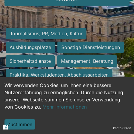
Journalismus, PR, Medien, Kultur
Ausbildungsplätze
Sonstige Dienstleistungen
Sicherheitsdienste
Management, Beratung
Praktika, Werkstudenten, Abschlussarbeiten
Wir verwenden Cookies, um Ihnen eine bessere
Personalwesen
Assistenz, Sekretariat
Nutzererfahrung zu ermöglichen. Durch die Nutzung
unserer Webseite stimmen Sie unserer Verwendung
Hilfskräfte, Aushilfs- und Nebenjobs
von Cookies zu.
Mehr Informationen
Einkauf, Logistik, Materialwirtschaft
Zustimmen
Photo Credit
Weiterbildung, Studium, duale Ausbildung