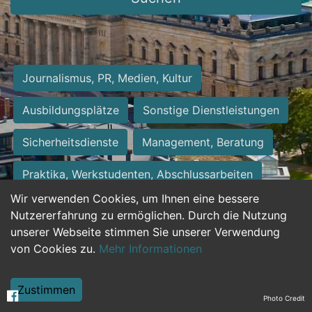
Journalismus, PR, Medien, Kultur
Ausbildungsplätze
Sonstige Dienstleistungen
Sicherheitsdienste
Management, Beratung
Praktika, Werkstudenten, Abschlussarbeiten
Wir verwenden Cookies, um Ihnen eine bessere
Personalwesen
Assistenz, Sekretariat
Nutzererfahrung zu ermöglichen. Durch die Nutzung
unserer Webseite stimmen Sie unserer Verwendung
Hilfskräfte, Aushilfs- und Nebenjobs
von Cookies zu.
Mehr Informationen
Einkauf, Logistik, Materialwirtschaft
Zustimmen
Photo Credit
Weiterbildung, Studium, duale Ausbildung