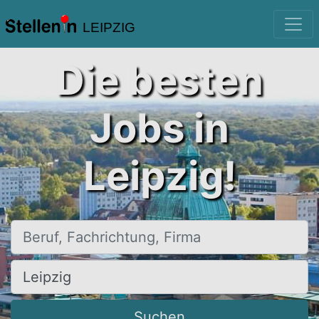
LEIPZIG
Die besten
Jobs in
Leipzig!
Beruf, Fachrichtung, Firma
Ort, Stadt
Suchen