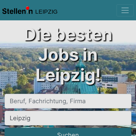
LEIPZIG
Die besten
Jobs in
Leipzig!
Beruf, Fachrichtung, Firma
Ort, Stadt
Suchen