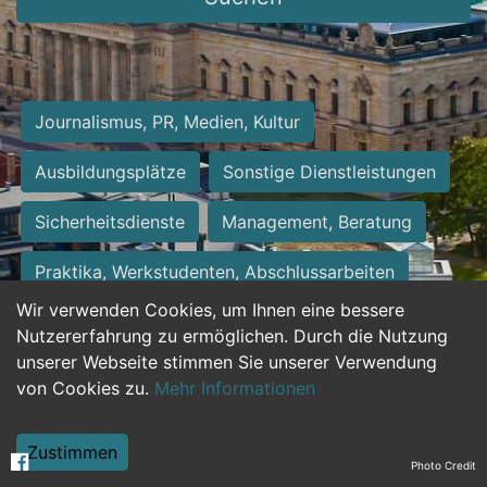
Journalismus, PR, Medien, Kultur
Ausbildungsplätze
Sonstige Dienstleistungen
Sicherheitsdienste
Management, Beratung
Praktika, Werkstudenten, Abschlussarbeiten
Wir verwenden Cookies, um Ihnen eine bessere
Personalwesen
Assistenz, Sekretariat
Nutzererfahrung zu ermöglichen. Durch die Nutzung
unserer Webseite stimmen Sie unserer Verwendung
Hilfskräfte, Aushilfs- und Nebenjobs
von Cookies zu.
Mehr Informationen
Einkauf, Logistik, Materialwirtschaft
Zustimmen
Photo Credit
Weiterbildung, Studium, duale Ausbildung