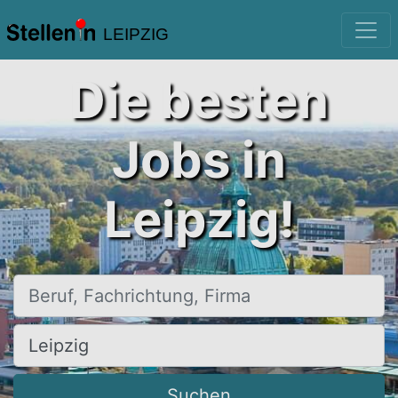
LEIPZIG
Die besten
Jobs in
Leipzig!
Beruf, Fachrichtung, Firma
Ort, Stadt
Suchen