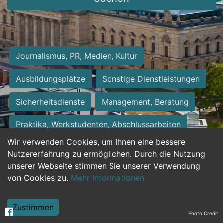
Journalismus, PR, Medien, Kultur
Ausbildungsplätze
Sonstige Dienstleistungen
Sicherheitsdienste
Management, Beratung
Praktika, Werkstudenten, Abschlussarbeiten
Wir verwenden Cookies, um Ihnen eine bessere
Personalwesen
Assistenz, Sekretariat
Nutzererfahrung zu ermöglichen. Durch die Nutzung
unserer Webseite stimmen Sie unserer Verwendung
Hilfskräfte, Aushilfs- und Nebenjobs
von Cookies zu.
Mehr Informationen
Einkauf, Logistik, Materialwirtschaft
Zustimmen
Photo Credit
Weiterbildung, Studium, duale Ausbildung