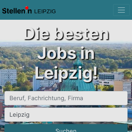
LEIPZIG
Die besten
Jobs in
Leipzig!
Beruf, Fachrichtung, Firma
Ort, Stadt
Suchen