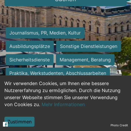
Journalismus, PR, Medien, Kultur
Ausbildungsplätze
Sonstige Dienstleistungen
Sicherheitsdienste
Management, Beratung
Praktika, Werkstudenten, Abschlussarbeiten
Wir verwenden Cookies, um Ihnen eine bessere
Personalwesen
Assistenz, Sekretariat
Nutzererfahrung zu ermöglichen. Durch die Nutzung
unserer Webseite stimmen Sie unserer Verwendung
Hilfskräfte, Aushilfs- und Nebenjobs
von Cookies zu.
Mehr Informationen
Einkauf, Logistik, Materialwirtschaft
Zustimmen
Photo Credit
Weiterbildung, Studium, duale Ausbildung