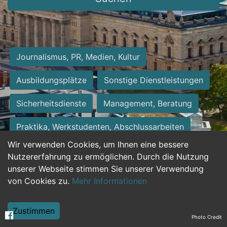
Journalismus, PR, Medien, Kultur
Ausbildungsplätze
Sonstige Dienstleistungen
Sicherheitsdienste
Management, Beratung
Praktika, Werkstudenten, Abschlussarbeiten
Wir verwenden Cookies, um Ihnen eine bessere
Personalwesen
Assistenz, Sekretariat
Nutzererfahrung zu ermöglichen. Durch die Nutzung
unserer Webseite stimmen Sie unserer Verwendung
Hilfskräfte, Aushilfs- und Nebenjobs
von Cookies zu.
Mehr Informationen
Einkauf, Logistik, Materialwirtschaft
Zustimmen
Photo Credit
Weiterbildung, Studium, duale Ausbildung