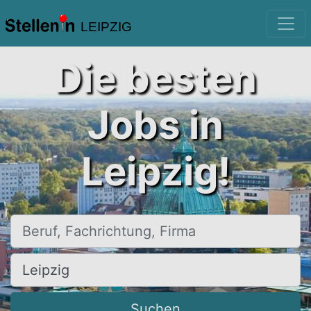
LEIPZIG
Die besten
Jobs in
Leipzig!
Beruf, Fachrichtung, Firma
Ort, Stadt
Suchen