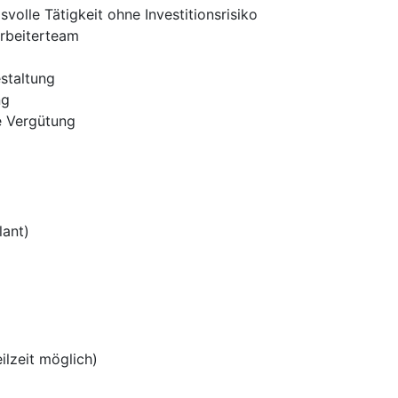
olle Tätigkeit ohne Investitionsrisiko
arbeiterteam
estaltung
ng
te Vergütung
lant)
eilzeit möglich)