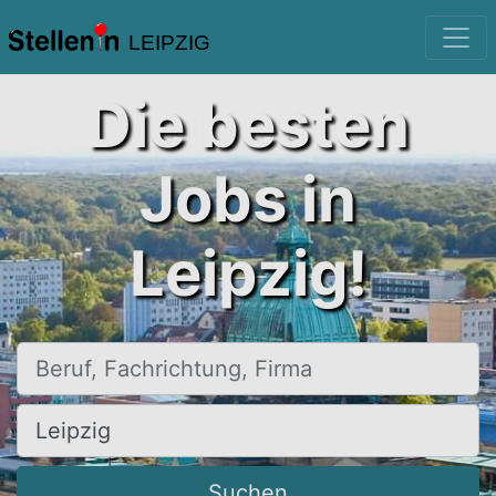
LEIPZIG
Die besten
Jobs in
Leipzig!
Beruf, Fachrichtung, Firma
Ort, Stadt
Suchen