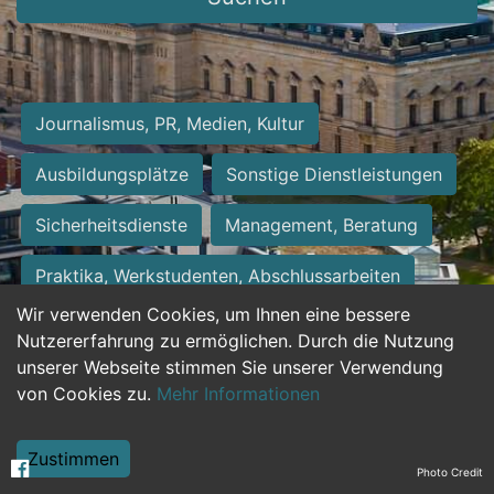
Journalismus, PR, Medien, Kultur
Ausbildungsplätze
Sonstige Dienstleistungen
Sicherheitsdienste
Management, Beratung
Praktika, Werkstudenten, Abschlussarbeiten
Wir verwenden Cookies, um Ihnen eine bessere
Personalwesen
Assistenz, Sekretariat
Nutzererfahrung zu ermöglichen. Durch die Nutzung
unserer Webseite stimmen Sie unserer Verwendung
Hilfskräfte, Aushilfs- und Nebenjobs
von Cookies zu.
Mehr Informationen
Einkauf, Logistik, Materialwirtschaft
Zustimmen
Photo Credit
Weiterbildung, Studium, duale Ausbildung