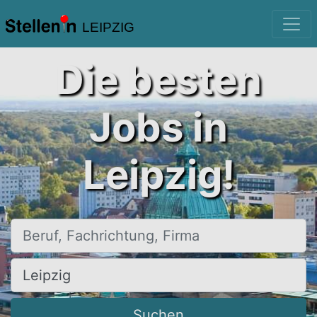
LEIPZIG
Die besten
Jobs in
Leipzig!
Beruf, Fachrichtung, Firma
Ort, Stadt
Suchen