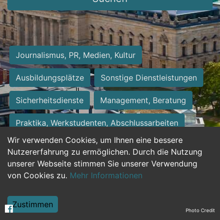
Journalismus, PR, Medien, Kultur
Ausbildungsplätze
Sonstige Dienstleistungen
Sicherheitsdienste
Management, Beratung
Praktika, Werkstudenten, Abschlussarbeiten
Wir verwenden Cookies, um Ihnen eine bessere
Personalwesen
Assistenz, Sekretariat
Nutzererfahrung zu ermöglichen. Durch die Nutzung
unserer Webseite stimmen Sie unserer Verwendung
Hilfskräfte, Aushilfs- und Nebenjobs
von Cookies zu.
Mehr Informationen
Einkauf, Logistik, Materialwirtschaft
Zustimmen
Photo Credit
Weiterbildung, Studium, duale Ausbildung