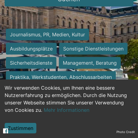
Journalismus, PR, Medien, Kultur
Ausbildungsplätze
Sonstige Dienstleistungen
Sicherheitsdienste
Management, Beratung
Praktika, Werkstudenten, Abschlussarbeiten
Wir verwenden Cookies, um Ihnen eine bessere
Personalwesen
Assistenz, Sekretariat
Nutzererfahrung zu ermöglichen. Durch die Nutzung
unserer Webseite stimmen Sie unserer Verwendung
Hilfskräfte, Aushilfs- und Nebenjobs
von Cookies zu.
Mehr Informationen
Einkauf, Logistik, Materialwirtschaft
Zustimmen
Photo Credit
Weiterbildung, Studium, duale Ausbildung