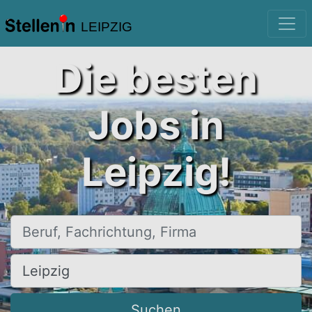
LEIPZIG
Die besten
Jobs in
Leipzig!
Beruf, Fachrichtung, Firma
Ort, Stadt
Suchen