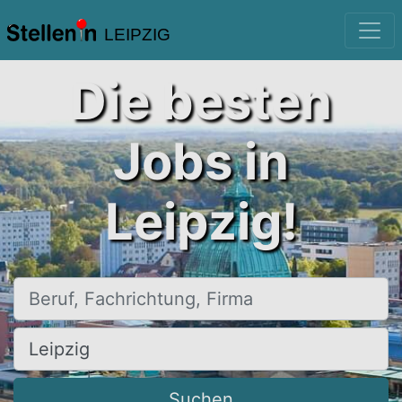
LEIPZIG
Die besten
Jobs in
Leipzig!
Beruf, Fachrichtung, Firma
Ort, Stadt
Suchen