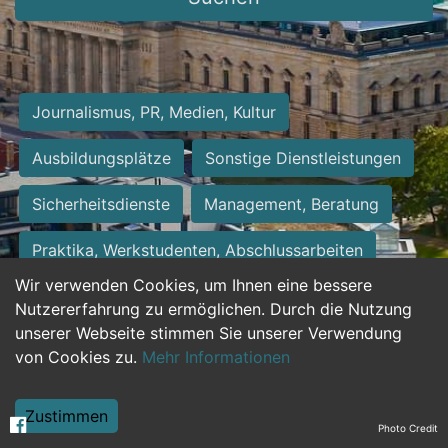
Journalismus, PR, Medien, Kultur
Ausbildungsplätze
Sonstige Dienstleistungen
Sicherheitsdienste
Management, Beratung
Praktika, Werkstudenten, Abschlussarbeiten
Wir verwenden Cookies, um Ihnen eine bessere
Personalwesen
Assistenz, Sekretariat
Nutzererfahrung zu ermöglichen. Durch die Nutzung
unserer Webseite stimmen Sie unserer Verwendung
Hilfskräfte, Aushilfs- und Nebenjobs
von Cookies zu.
Mehr Informationen
Einkauf, Logistik, Materialwirtschaft
Zustimmen
Photo Credit
Weiterbildung, Studium, duale Ausbildung