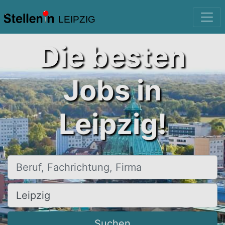
LEIPZIG
Die besten
Jobs in
Leipzig!
Beruf, Fachrichtung, Firma
Ort, Stadt
Suchen