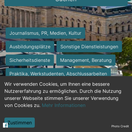
Journalismus, PR, Medien, Kultur
Ausbildungsplätze
Sonstige Dienstleistungen
Sicherheitsdienste
Management, Beratung
Praktika, Werkstudenten, Abschlussarbeiten
Wir verwenden Cookies, um Ihnen eine bessere
Personalwesen
Assistenz, Sekretariat
Nutzererfahrung zu ermöglichen. Durch die Nutzung
unserer Webseite stimmen Sie unserer Verwendung
Hilfskräfte, Aushilfs- und Nebenjobs
von Cookies zu.
Mehr Informationen
Einkauf, Logistik, Materialwirtschaft
Zustimmen
Photo Credit
Weiterbildung, Studium, duale Ausbildung