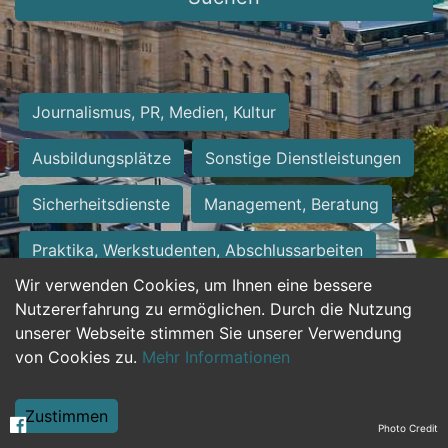
Journalismus, PR, Medien, Kultur
Ausbildungsplätze
Sonstige Dienstleistungen
Sicherheitsdienste
Management, Beratung
Praktika, Werkstudenten, Abschlussarbeiten
Wir verwenden Cookies, um Ihnen eine bessere
Personalwesen
Assistenz, Sekretariat
Nutzererfahrung zu ermöglichen. Durch die Nutzung
unserer Webseite stimmen Sie unserer Verwendung
Hilfskräfte, Aushilfs- und Nebenjobs
von Cookies zu.
Mehr Informationen
Einkauf, Logistik, Materialwirtschaft
Zustimmen
Photo Credit
Weiterbildung, Studium, duale Ausbildung