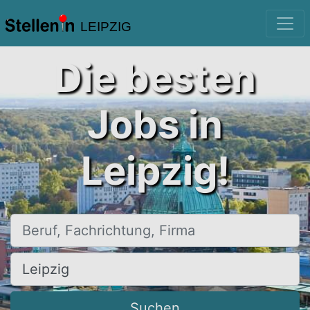
LEIPZIG
Die besten
Jobs in
Leipzig!
Beruf, Fachrichtung, Firma
Ort, Stadt
Suchen