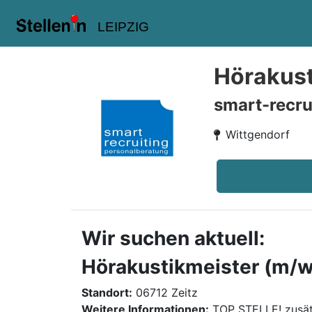
LEIPZIG
Hörakust
smart-recru
Wittgendorf
Wir suchen aktuell:
Hörakustikmeister (m/w/
Standort:
06712 Zeitz
Weitere Informationen:
TOP STELLE! zusät