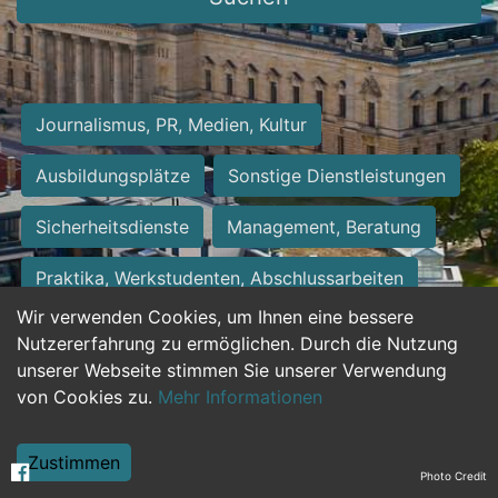
Journalismus, PR, Medien, Kultur
Ausbildungsplätze
Sonstige Dienstleistungen
Sicherheitsdienste
Management, Beratung
Praktika, Werkstudenten, Abschlussarbeiten
Wir verwenden Cookies, um Ihnen eine bessere
Personalwesen
Assistenz, Sekretariat
Nutzererfahrung zu ermöglichen. Durch die Nutzung
unserer Webseite stimmen Sie unserer Verwendung
Hilfskräfte, Aushilfs- und Nebenjobs
von Cookies zu.
Mehr Informationen
Einkauf, Logistik, Materialwirtschaft
Zustimmen
Photo Credit
Weiterbildung, Studium, duale Ausbildung