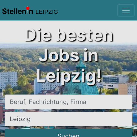
LEIPZIG
Die besten
Jobs in
Leipzig!
Beruf, Fachrichtung, Firma
Ort, Stadt
Suchen