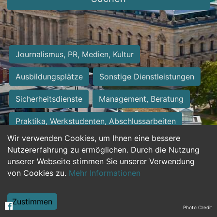
Journalismus, PR, Medien, Kultur
Ausbildungsplätze
Sonstige Dienstleistungen
Sicherheitsdienste
Management, Beratung
Praktika, Werkstudenten, Abschlussarbeiten
Wir verwenden Cookies, um Ihnen eine bessere
Personalwesen
Assistenz, Sekretariat
Nutzererfahrung zu ermöglichen. Durch die Nutzung
unserer Webseite stimmen Sie unserer Verwendung
Hilfskräfte, Aushilfs- und Nebenjobs
von Cookies zu.
Mehr Informationen
Einkauf, Logistik, Materialwirtschaft
Zustimmen
Photo Credit
Weiterbildung, Studium, duale Ausbildung