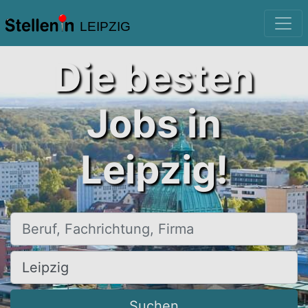
LEIPZIG
Die besten
Jobs in
Leipzig!
Beruf, Fachrichtung, Firma
Ort, Stadt
Suchen