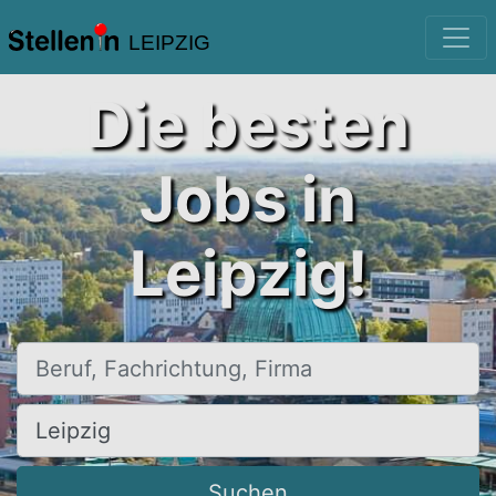
LEIPZIG
Die besten
Jobs in
Leipzig!
Beruf, Fachrichtung, Firma
Ort, Stadt
Suchen