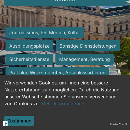
Journalismus, PR, Medien, Kultur
Ausbildungsplätze
Sonstige Dienstleistungen
Sicherheitsdienste
Management, Beratung
Praktika, Werkstudenten, Abschlussarbeiten
Wir verwenden Cookies, um Ihnen eine bessere
Personalwesen
Assistenz, Sekretariat
Nutzererfahrung zu ermöglichen. Durch die Nutzung
unserer Webseite stimmen Sie unserer Verwendung
Hilfskräfte, Aushilfs- und Nebenjobs
von Cookies zu.
Mehr Informationen
Einkauf, Logistik, Materialwirtschaft
Zustimmen
Photo Credit
Weiterbildung, Studium, duale Ausbildung