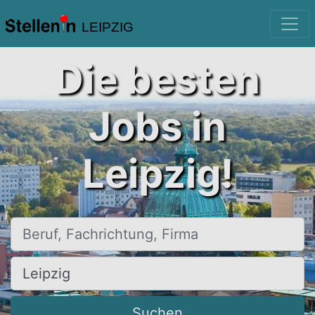
LEIPZIG
Die besten
Jobs in
Leipzig!
Beruf, Fachrichtung, Firma
Ort, Stadt
Suchen