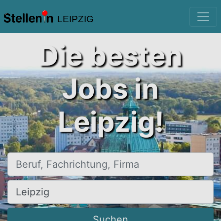
LEIPZIG
Die besten
Jobs in
Leipzig!
Beruf, Fachrichtung, Firma
Ort, Stadt
Suchen