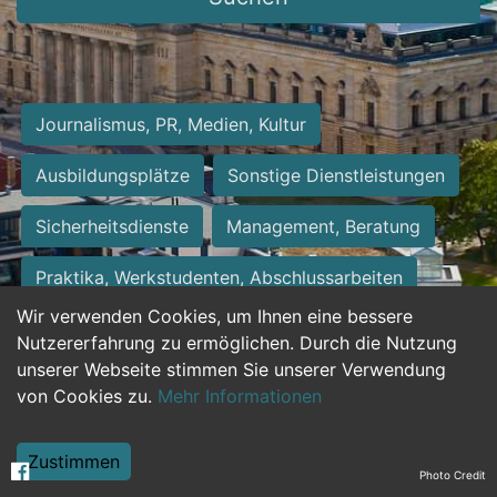
Journalismus, PR, Medien, Kultur
Ausbildungsplätze
Sonstige Dienstleistungen
Sicherheitsdienste
Management, Beratung
Praktika, Werkstudenten, Abschlussarbeiten
Wir verwenden Cookies, um Ihnen eine bessere
Personalwesen
Assistenz, Sekretariat
Nutzererfahrung zu ermöglichen. Durch die Nutzung
unserer Webseite stimmen Sie unserer Verwendung
Hilfskräfte, Aushilfs- und Nebenjobs
von Cookies zu.
Mehr Informationen
Einkauf, Logistik, Materialwirtschaft
Zustimmen
Photo Credit
Weiterbildung, Studium, duale Ausbildung