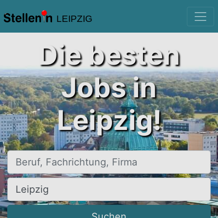
LEIPZIG
Die besten
Jobs in
Leipzig!
Beruf, Fachrichtung, Firma
Ort, Stadt
Suchen