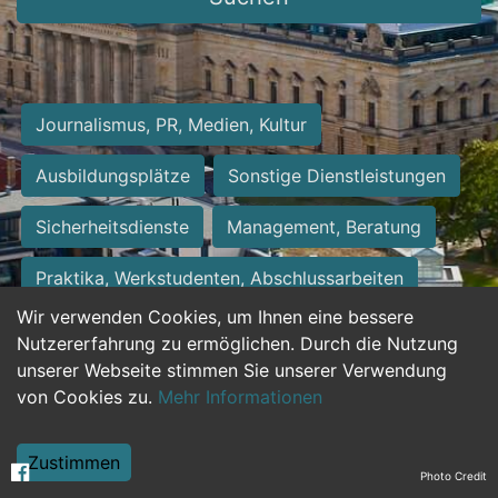
Journalismus, PR, Medien, Kultur
Ausbildungsplätze
Sonstige Dienstleistungen
Sicherheitsdienste
Management, Beratung
Praktika, Werkstudenten, Abschlussarbeiten
Wir verwenden Cookies, um Ihnen eine bessere
Personalwesen
Assistenz, Sekretariat
Nutzererfahrung zu ermöglichen. Durch die Nutzung
unserer Webseite stimmen Sie unserer Verwendung
Hilfskräfte, Aushilfs- und Nebenjobs
von Cookies zu.
Mehr Informationen
Einkauf, Logistik, Materialwirtschaft
Zustimmen
Photo Credit
Weiterbildung, Studium, duale Ausbildung