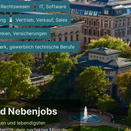
Rechtswesen
IT, Software
ung
Vertrieb, Verkauf, Sales
nken, Versicherungen
rk, gewerblich technische Berufe
und Nebenjobs
sten und lebendigsten
milzt, dein perfektes Minijob-