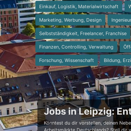
Einkauf, Logistik, Materialwirtschaft
W
Marketing, Werbung, Design
Ingenieu
Selbstständigkeit, Freelancer, Franchise
Finanzen, Controlling, Verwaltung
Öff
Forschung, Wissenschaft
Bildung, Erz
Jobs in Leipzig: E
Könntest du dir vorstellen, deinen Neb
Arbeitsmärkte Deutschlands? Stell dir 