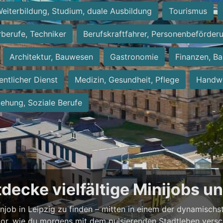
eiterbildung, Studium, duale Ausbildung
Tourismus
rberufe, Techniker
Berufskraftfahrer, Personenbeförder
Architektur, Bauwesen
Gastronomie
Finanzen, Ba
entlicher Dienst
Medizin, Gesundheit, Pflege
Handwe
iehung, Soziale Berufe
ntdecke vielfältige Minijobs 
enjob in Leipzig zu finden – mitten in einem der dynamisch
vor, wie du morgens mit dem pulsierenden Stadtleben versch