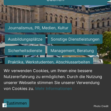
Journalismus, PR, Medien, Kultur
Ausbildungsplätze
Sonstige Dienstleistungen
Sicherheitsdienste
Management, Beratung
Praktika, Werkstudenten, Abschlussarbeiten
Wir verwenden Cookies, um Ihnen eine bessere
Personalwesen
Assistenz, Sekretariat
Nutzererfahrung zu ermöglichen. Durch die Nutzung
unserer Webseite stimmen Sie unserer Verwendung
Hilfskräfte, Aushilfs- und Nebenjobs
von Cookies zu.
Mehr Informationen
Einkauf, Logistik, Materialwirtschaft
Zustimmen
Photo Credit
Weiterbildung, Studium, duale Ausbildung