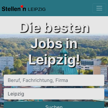
LEIPZIG
Die besten
Jobs in
Leipzig!
Beruf, Fachrichtung, Firma
Ort, Stadt
Suchen