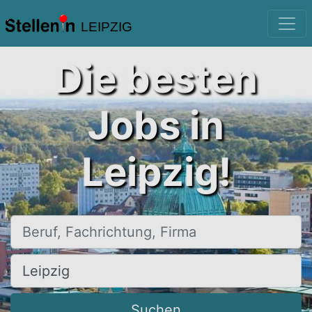
LEIPZIG
Die besten
Jobs in
Leipzig!
Beruf, Fachrichtung, Firma
Ort, Stadt
Suchen