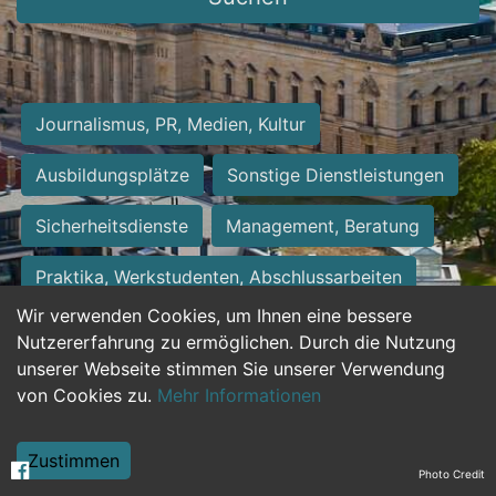
Journalismus, PR, Medien, Kultur
Ausbildungsplätze
Sonstige Dienstleistungen
Sicherheitsdienste
Management, Beratung
Praktika, Werkstudenten, Abschlussarbeiten
Wir verwenden Cookies, um Ihnen eine bessere
Personalwesen
Assistenz, Sekretariat
Nutzererfahrung zu ermöglichen. Durch die Nutzung
unserer Webseite stimmen Sie unserer Verwendung
Hilfskräfte, Aushilfs- und Nebenjobs
von Cookies zu.
Mehr Informationen
Einkauf, Logistik, Materialwirtschaft
Zustimmen
Photo Credit
Weiterbildung, Studium, duale Ausbildung