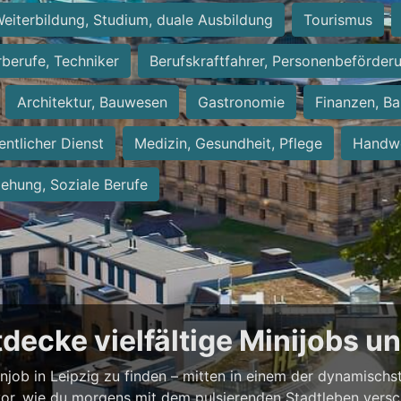
eiterbildung, Studium, duale Ausbildung
Tourismus
rberufe, Techniker
Berufskraftfahrer, Personenbeförder
Architektur, Bauwesen
Gastronomie
Finanzen, Ba
entlicher Dienst
Medizin, Gesundheit, Pflege
Handwe
iehung, Soziale Berufe
ntdecke vielfältige Minijobs 
enjob in Leipzig zu finden – mitten in einem der dynamisch
vor, wie du morgens mit dem pulsierenden Stadtleben versch