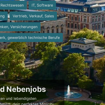
Rechtswesen
IT, Software
ung
Vertrieb, Verkauf, Sales
nken, Versicherungen
rk, gewerblich technische Berufe
und Nebenjobs
sten und lebendigsten
milzt, dein perfektes Minijob-