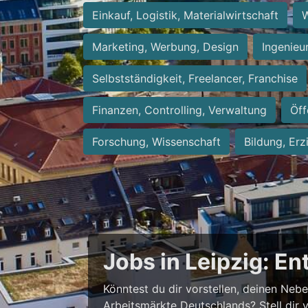
Einkauf, Logistik, Materialwirtschaft
W
Marketing, Werbung, Design
Ingenieu
Selbstständigkeit, Freelancer, Franchise
Finanzen, Controlling, Verwaltung
Öff
Forschung, Wissenschaft
Bildung, Erz
Jobs in Leipzig: E
Könntest du dir vorstellen, deinen Neb
Arbeitsmärkte Deutschlands? Stell dir 