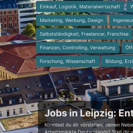
Einkauf, Logistik, Materialwirtschaft
W
Marketing, Werbung, Design
Ingenieu
Selbstständigkeit, Freelancer, Franchise
Finanzen, Controlling, Verwaltung
Öff
Forschung, Wissenschaft
Bildung, Erz
Jobs in Leipzig: E
Könntest du dir vorstellen, deinen Neb
Arbeitsmärkte Deutschlands? Stell dir 