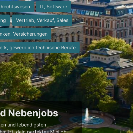
Rechtswesen
IT, Software
ung
Vertrieb, Verkauf, Sales
nken, Versicherungen
rk, gewerblich technische Berufe
und Nebenjobs
sten und lebendigsten
milzt, dein perfektes Minijob-