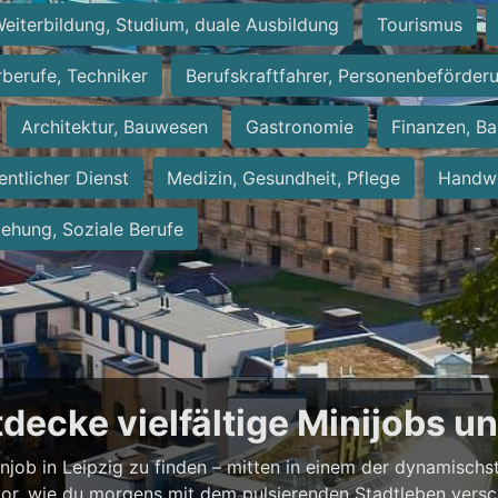
eiterbildung, Studium, duale Ausbildung
Tourismus
rberufe, Techniker
Berufskraftfahrer, Personenbeförder
Architektur, Bauwesen
Gastronomie
Finanzen, Ba
entlicher Dienst
Medizin, Gesundheit, Pflege
Handwe
iehung, Soziale Berufe
ntdecke vielfältige Minijobs 
enjob in Leipzig zu finden – mitten in einem der dynamisch
vor, wie du morgens mit dem pulsierenden Stadtleben versch