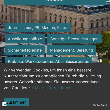
Journalismus, PR, Medien, Kultur
Ausbildungsplätze
Sonstige Dienstleistungen
Sicherheitsdienste
Management, Beratung
Praktika, Werkstudenten, Abschlussarbeiten
Wir verwenden Cookies, um Ihnen eine bessere
Personalwesen
Assistenz, Sekretariat
Nutzererfahrung zu ermöglichen. Durch die Nutzung
unserer Webseite stimmen Sie unserer Verwendung
Hilfskräfte, Aushilfs- und Nebenjobs
von Cookies zu.
Mehr Informationen
Einkauf, Logistik, Materialwirtschaft
Zustimmen
Photo Credit
Weiterbildung, Studium, duale Ausbildung