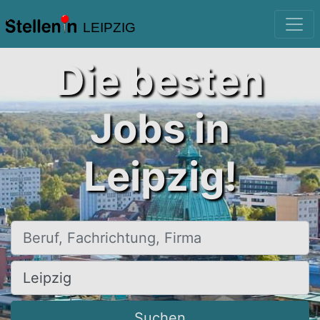
LEIPZIG
Die besten
Jobs in
Leipzig!
Beruf, Fachrichtung, Firma
Ort, Stadt
Suchen