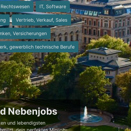
Rechtswesen
IT, Software
ung
Vertrieb, Verkauf, Sales
nken, Versicherungen
rk, gewerblich technische Berufe
und Nebenjobs
sten und lebendigsten
milzt, dein perfektes Minijob-