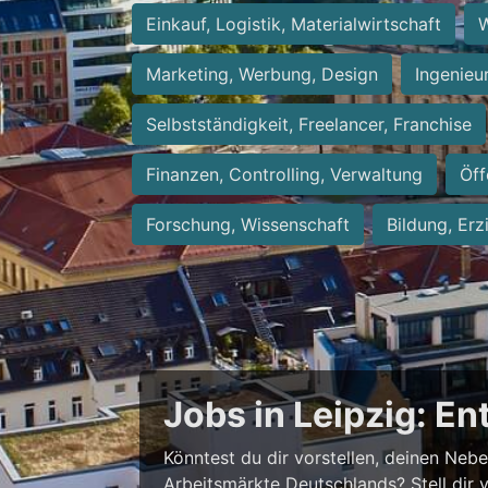
Einkauf, Logistik, Materialwirtschaft
W
Marketing, Werbung, Design
Ingenieu
Selbstständigkeit, Freelancer, Franchise
Finanzen, Controlling, Verwaltung
Öff
Forschung, Wissenschaft
Bildung, Erz
Jobs in Leipzig: E
Könntest du dir vorstellen, deinen Neb
Arbeitsmärkte Deutschlands? Stell dir 