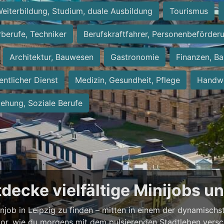
eiterbildung, Studium, duale Ausbildung
Tourismus
rberufe, Techniker
Berufskraftfahrer, Personenbeförder
Architektur, Bauwesen
Gastronomie
Finanzen, Ba
entlicher Dienst
Medizin, Gesundheit, Pflege
Handwe
iehung, Soziale Berufe
ntdecke vielfältige Minijobs 
enjob in Leipzig zu finden – mitten in einem der dynamisch
vor, wie du morgens mit dem pulsierenden Stadtleben versch