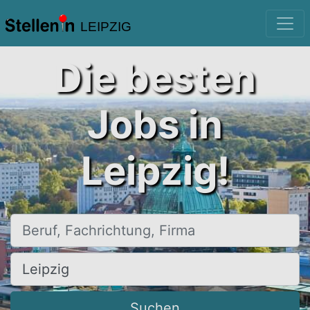
LEIPZIG
Die besten
Jobs in
Leipzig!
Beruf, Fachrichtung, Firma
Ort, Stadt
Suchen