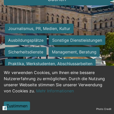
Journalismus, PR, Medien, Kultur
Ausbildungsplätze
Sonstige Dienstleistungen
Sicherheitsdienste
Management, Beratung
Praktika, Werkstudenten, Abschlussarbeiten
Wir verwenden Cookies, um Ihnen eine bessere
Personalwesen
Assistenz, Sekretariat
Nutzererfahrung zu ermöglichen. Durch die Nutzung
unserer Webseite stimmen Sie unserer Verwendung
Hilfskräfte, Aushilfs- und Nebenjobs
von Cookies zu.
Mehr Informationen
Einkauf, Logistik, Materialwirtschaft
Zustimmen
Photo Credit
Weiterbildung, Studium, duale Ausbildung