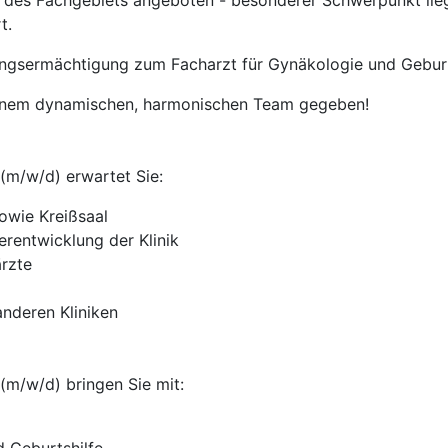
es Fachgebiets angeboten - besonderer Schwerpunkt liegt
t.
ldungsermächtigung zum Facharzt für Gynäkologie und Geburt
einem dynamischen, harmonischen Team gegeben!
(m/w/d) erwartet Sie:
owie Kreißsaal
erentwicklung der Klinik
ärzte
anderen Kliniken
(m/w/d) bringen Sie mit: