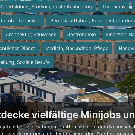
eiterbildung, Studium, duale Ausbildung
Tourismus
rberufe, Techniker
Berufskraftfahrer, Personenbeförder
Architektur, Bauwesen
Gastronomie
Finanzen, Ba
entlicher Dienst
Medizin, Gesundheit, Pflege
Handwe
iehung, Soziale Berufe
ntdecke vielfältige Minijobs 
enjob in Leipzig zu finden – mitten in einem der dynamisch
vor, wie du morgens mit dem pulsierenden Stadtleben versch