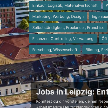
Einkauf, Logistik, Materialwirtschaft
W
Marketing, Werbung, Design
Ingenieu
Selbstständigkeit, Freelancer, Franchise
Finanzen, Controlling, Verwaltung
Öff
Forschung, Wissenschaft
Bildung, Erz
Jobs in Leipzig: E
Könntest du dir vorstellen, deinen Neb
Arbeitsmärkte Deutschlands? Stell dir 