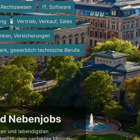
Rechtswesen
IT, Software
ung
Vertrieb, Verkauf, Sales
nken, Versicherungen
rk, gewerblich technische Berufe
und Nebenjobs
sten und lebendigsten
milzt, dein perfektes Minijob-