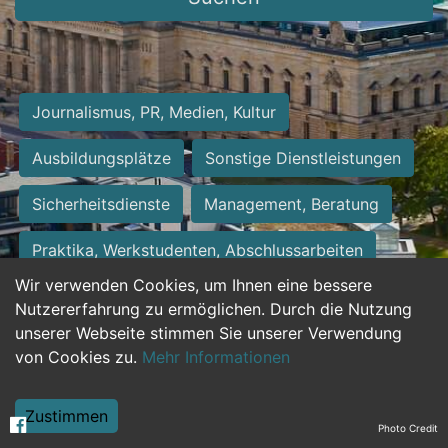
Journalismus, PR, Medien, Kultur
Ausbildungsplätze
Sonstige Dienstleistungen
Sicherheitsdienste
Management, Beratung
Praktika, Werkstudenten, Abschlussarbeiten
Wir verwenden Cookies, um Ihnen eine bessere
Personalwesen
Assistenz, Sekretariat
Nutzererfahrung zu ermöglichen. Durch die Nutzung
unserer Webseite stimmen Sie unserer Verwendung
Hilfskräfte, Aushilfs- und Nebenjobs
von Cookies zu.
Mehr Informationen
Einkauf, Logistik, Materialwirtschaft
Zustimmen
Photo Credit
Weiterbildung, Studium, duale Ausbildung