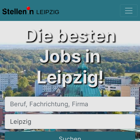
LEIPZIG
Die besten
Jobs in
Leipzig!
Beruf, Fachrichtung, Firma
Ort, Stadt
Suchen