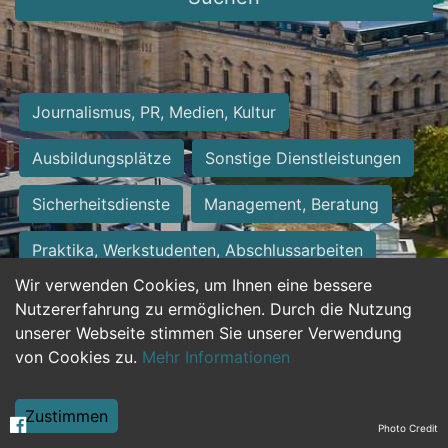
Journalismus, PR, Medien, Kultur
Ausbildungsplätze
Sonstige Dienstleistungen
Sicherheitsdienste
Management, Beratung
Praktika, Werkstudenten, Abschlussarbeiten
Wir verwenden Cookies, um Ihnen eine bessere
Personalwesen
Assistenz, Sekretariat
Nutzererfahrung zu ermöglichen. Durch die Nutzung
unserer Webseite stimmen Sie unserer Verwendung
Hilfskräfte, Aushilfs- und Nebenjobs
von Cookies zu.
Mehr Informationen
Einkauf, Logistik, Materialwirtschaft
Zustimmen
Photo Credit
Weiterbildung, Studium, duale Ausbildung