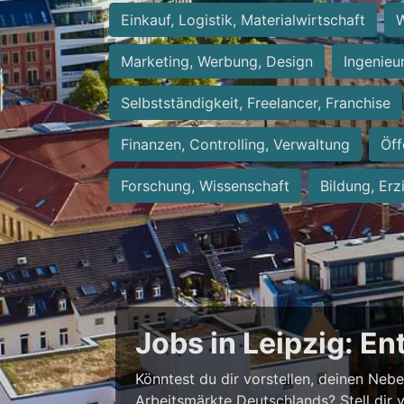
Einkauf, Logistik, Materialwirtschaft
W
Marketing, Werbung, Design
Ingenieu
Selbstständigkeit, Freelancer, Franchise
Finanzen, Controlling, Verwaltung
Öff
Forschung, Wissenschaft
Bildung, Erz
Jobs in Leipzig: E
Könntest du dir vorstellen, deinen Neb
Arbeitsmärkte Deutschlands? Stell dir 