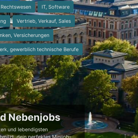
Rechtswesen
IT, Software
ung
Vertrieb, Verkauf, Sales
nken, Versicherungen
rk, gewerblich technische Berufe
und Nebenjobs
sten und lebendigsten
milzt, dein perfektes Minijob-