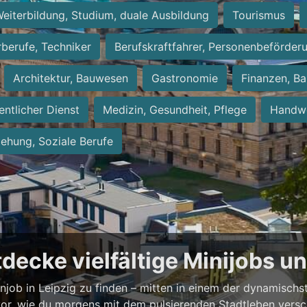
eiterbildung, Studium, duale Ausbildung
Tourismus
rberufe, Techniker
Berufskraftfahrer, Personenbeförder
Architektur, Bauwesen
Gastronomie
Finanzen, Ba
entlicher Dienst
Medizin, Gesundheit, Pflege
Handwe
iehung, Soziale Berufe
ntdecke vielfältige Minijobs 
enjob in Leipzig zu finden – mitten in einem der dynamisch
vor, wie du morgens mit dem pulsierenden Stadtleben versch