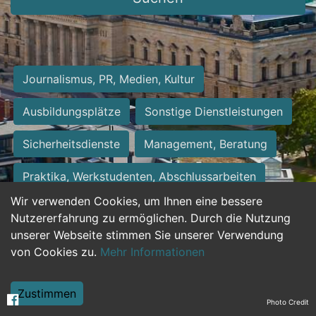
Journalismus, PR, Medien, Kultur
Ausbildungsplätze
Sonstige Dienstleistungen
Sicherheitsdienste
Management, Beratung
Praktika, Werkstudenten, Abschlussarbeiten
Wir verwenden Cookies, um Ihnen eine bessere
Personalwesen
Assistenz, Sekretariat
Nutzererfahrung zu ermöglichen. Durch die Nutzung
unserer Webseite stimmen Sie unserer Verwendung
Hilfskräfte, Aushilfs- und Nebenjobs
von Cookies zu.
Mehr Informationen
Einkauf, Logistik, Materialwirtschaft
Zustimmen
Photo Credit
Weiterbildung, Studium, duale Ausbildung