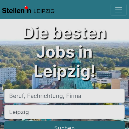
LEIPZIG
Die besten
Jobs in
Leipzig!
Beruf, Fachrichtung, Firma
Ort, Stadt
Suchen