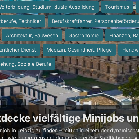
eiterbildung, Studium, duale Ausbildung
Tourismus
rberufe, Techniker
Berufskraftfahrer, Personenbeförder
Architektur, Bauwesen
Gastronomie
Finanzen, Ba
entlicher Dienst
Medizin, Gesundheit, Pflege
Handwe
iehung, Soziale Berufe
ntdecke vielfältige Minijobs 
enjob in Leipzig zu finden – mitten in einem der dynamisch
vor, wie du morgens mit dem pulsierenden Stadtleben versch