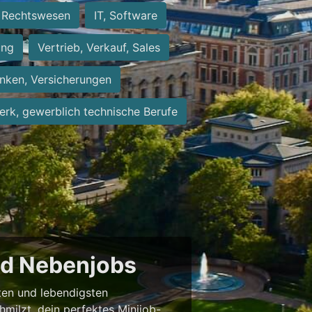
Rechtswesen
IT, Software
ung
Vertrieb, Verkauf, Sales
nken, Versicherungen
rk, gewerblich technische Berufe
und Nebenjobs
sten und lebendigsten
milzt, dein perfektes Minijob-