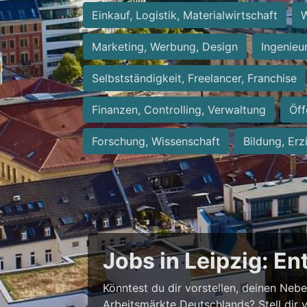
Einkauf, Logistik, Materialwirtschaft
W
Marketing, Werbung, Design
Ingenieu
Selbstständigkeit, Freelancer, Franchise
Finanzen, Controlling, Verwaltung
Öff
Forschung, Wissenschaft
Bildung, Erz
Jobs in Leipzig: E
Könntest du dir vorstellen, deinen Neb
Arbeitsmärkte Deutschlands? Stell dir 