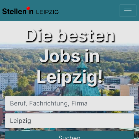
LEIPZIG
Die besten
Jobs in
Leipzig!
Beruf, Fachrichtung, Firma
Ort, Stadt
Suchen