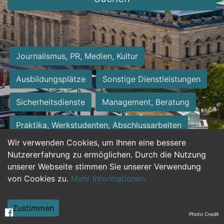
Journalismus, PR, Medien, Kultur
Ausbildungsplätze
Sonstige Dienstleistungen
Sicherheitsdienste
Management, Beratung
Praktika, Werkstudenten, Abschlussarbeiten
Wir verwenden Cookies, um Ihnen eine bessere
Personalwesen
Assistenz, Sekretariat
Nutzererfahrung zu ermöglichen. Durch die Nutzung
unserer Webseite stimmen Sie unserer Verwendung
Hilfskräfte, Aushilfs- und Nebenjobs
von Cookies zu.
Mehr Informationen
Einkauf, Logistik, Materialwirtschaft
Zustimmen
Photo Credit
Weiterbildung, Studium, duale Ausbildung