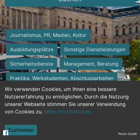
Journalismus, PR, Medien, Kultur
Ausbildungsplätze
Sonstige Dienstleistungen
Sicherheitsdienste
Management, Beratung
Praktika, Werkstudenten, Abschlussarbeiten
Wir verwenden Cookies, um Ihnen eine bessere
Personalwesen
Assistenz, Sekretariat
Nutzererfahrung zu ermöglichen. Durch die Nutzung
unserer Webseite stimmen Sie unserer Verwendung
Hilfskräfte, Aushilfs- und Nebenjobs
von Cookies zu.
Mehr Informationen
Einkauf, Logistik, Materialwirtschaft
Zustimmen
Photo Credit
Weiterbildung, Studium, duale Ausbildung