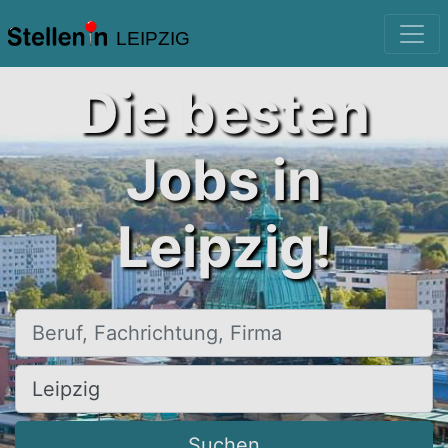
LEIPZIG
Die besten
Jobs in
Leipzig!
Beruf, Fachrichtung, Firma
Ort, Stadt
Suchen