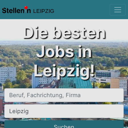
LEIPZIG
Die besten
Jobs in
Leipzig!
Beruf, Fachrichtung, Firma
Ort, Stadt
Suchen