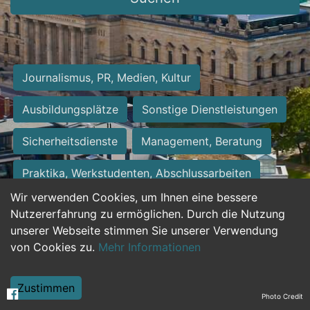
Journalismus, PR, Medien, Kultur
Ausbildungsplätze
Sonstige Dienstleistungen
Sicherheitsdienste
Management, Beratung
Praktika, Werkstudenten, Abschlussarbeiten
Wir verwenden Cookies, um Ihnen eine bessere
Personalwesen
Assistenz, Sekretariat
Nutzererfahrung zu ermöglichen. Durch die Nutzung
unserer Webseite stimmen Sie unserer Verwendung
Hilfskräfte, Aushilfs- und Nebenjobs
von Cookies zu.
Mehr Informationen
Einkauf, Logistik, Materialwirtschaft
Zustimmen
Photo Credit
Weiterbildung, Studium, duale Ausbildung