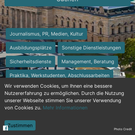
Journalismus, PR, Medien, Kultur
Ausbildungsplätze
Sonstige Dienstleistungen
Sicherheitsdienste
Management, Beratung
Praktika, Werkstudenten, Abschlussarbeiten
Wir verwenden Cookies, um Ihnen eine bessere
Personalwesen
Assistenz, Sekretariat
Nutzererfahrung zu ermöglichen. Durch die Nutzung
unserer Webseite stimmen Sie unserer Verwendung
Hilfskräfte, Aushilfs- und Nebenjobs
von Cookies zu.
Mehr Informationen
Einkauf, Logistik, Materialwirtschaft
Zustimmen
Photo Credit
Weiterbildung, Studium, duale Ausbildung