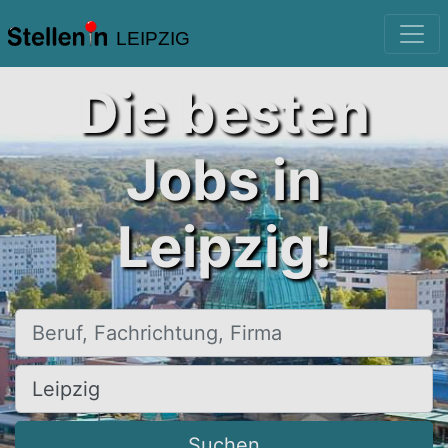
LEIPZIG
Die besten
Jobs in
Leipzig!
Beruf, Fachrichtung, Firma
Ort, Stadt
Suchen