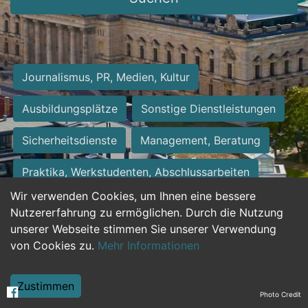
Journalismus, PR, Medien, Kultur
Ausbildungsplätze
Sonstige Dienstleistungen
Sicherheitsdienste
Management, Beratung
Praktika, Werkstudenten, Abschlussarbeiten
Wir verwenden Cookies, um Ihnen eine bessere
Personalwesen
Assistenz, Sekretariat
Nutzererfahrung zu ermöglichen. Durch die Nutzung
unserer Webseite stimmen Sie unserer Verwendung
Hilfskräfte, Aushilfs- und Nebenjobs
von Cookies zu.
Mehr Informationen
Einkauf, Logistik, Materialwirtschaft
Zustimmen
Photo Credit
Weiterbildung, Studium, duale Ausbildung