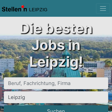
LEIPZIG
Die besten
Jobs in
Leipzig!
Beruf, Fachrichtung, Firma
Ort, Stadt
Suchen