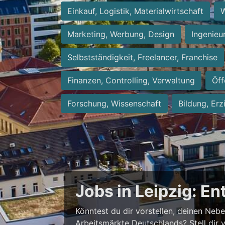
Einkauf, Logistik, Materialwirtschaft
W
Marketing, Werbung, Design
Ingenieu
Selbstständigkeit, Freelancer, Franchise
Finanzen, Controlling, Verwaltung
Öff
Forschung, Wissenschaft
Bildung, Erz
Jobs in Leipzig: E
Könntest du dir vorstellen, deinen Neb
Arbeitsmärkte Deutschlands? Stell dir 