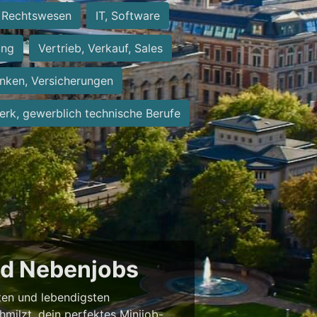
Rechtswesen
IT, Software
ung
Vertrieb, Verkauf, Sales
nken, Versicherungen
rk, gewerblich technische Berufe
und Nebenjobs
sten und lebendigsten
milzt, dein perfektes Minijob-