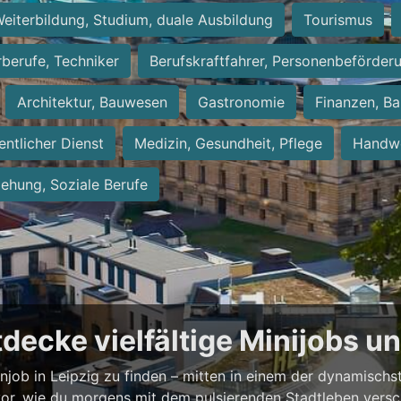
eiterbildung, Studium, duale Ausbildung
Tourismus
rberufe, Techniker
Berufskraftfahrer, Personenbeförder
Architektur, Bauwesen
Gastronomie
Finanzen, Ba
entlicher Dienst
Medizin, Gesundheit, Pflege
Handwe
iehung, Soziale Berufe
ntdecke vielfältige Minijobs 
enjob in Leipzig zu finden – mitten in einem der dynamisch
vor, wie du morgens mit dem pulsierenden Stadtleben versch