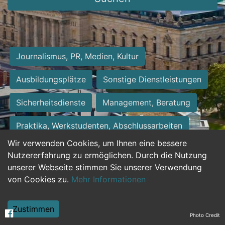
Journalismus, PR, Medien, Kultur
Ausbildungsplätze
Sonstige Dienstleistungen
Sicherheitsdienste
Management, Beratung
Praktika, Werkstudenten, Abschlussarbeiten
Wir verwenden Cookies, um Ihnen eine bessere
Personalwesen
Assistenz, Sekretariat
Nutzererfahrung zu ermöglichen. Durch die Nutzung
unserer Webseite stimmen Sie unserer Verwendung
Hilfskräfte, Aushilfs- und Nebenjobs
von Cookies zu.
Mehr Informationen
Einkauf, Logistik, Materialwirtschaft
Zustimmen
Photo Credit
Weiterbildung, Studium, duale Ausbildung