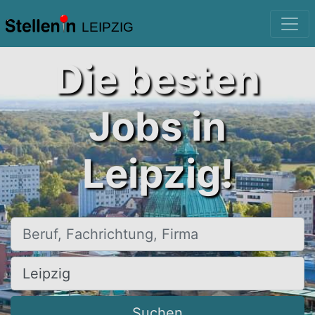
LEIPZIG
Die besten
Jobs in
Leipzig!
Beruf, Fachrichtung, Firma
Ort, Stadt
Suchen