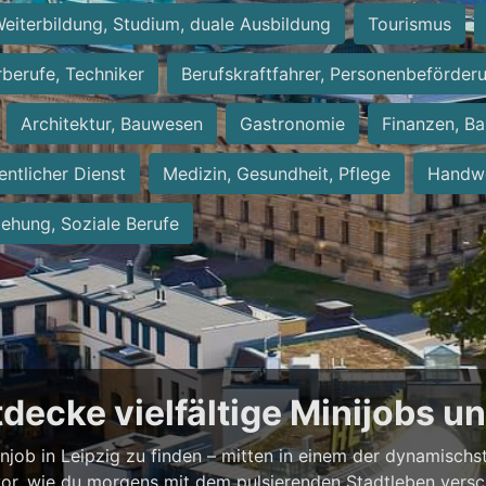
eiterbildung, Studium, duale Ausbildung
Tourismus
rberufe, Techniker
Berufskraftfahrer, Personenbeförder
Architektur, Bauwesen
Gastronomie
Finanzen, Ba
entlicher Dienst
Medizin, Gesundheit, Pflege
Handwe
iehung, Soziale Berufe
ntdecke vielfältige Minijobs 
enjob in Leipzig zu finden – mitten in einem der dynamisch
vor, wie du morgens mit dem pulsierenden Stadtleben versch