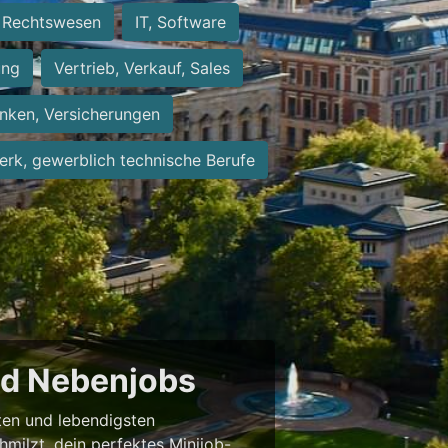
Rechtswesen
IT, Software
ung
Vertrieb, Verkauf, Sales
nken, Versicherungen
rk, gewerblich technische Berufe
und Nebenjobs
sten und lebendigsten
milzt, dein perfektes Minijob-