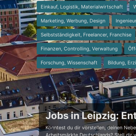
Einkauf, Logistik, Materialwirtschaft
W
Marketing, Werbung, Design
Ingenieu
Selbstständigkeit, Freelancer, Franchise
Finanzen, Controlling, Verwaltung
Öff
Forschung, Wissenschaft
Bildung, Erz
Jobs in Leipzig: E
Könntest du dir vorstellen, deinen Neb
Arbeitsmärkte Deutschlands? Stell dir 